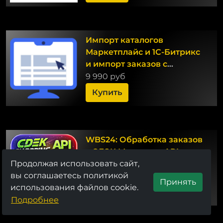
Импорт каталогов
Маркетплайс и 1С-Битрикс
и импорт заказов с
Маркета
9 990 руб
Купить
WBS24: Обработка заказов
с СДЭК.Маркет по API
Продолжая использовать сайт,
6 810 руб
вы соглашаетесь политикой
Принять
использования файлов cookie.
Купить
Подробнее