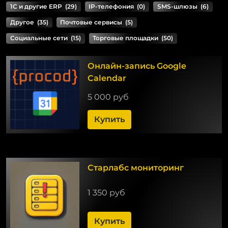
1С и другие ERP
(29)
IP-телефония
(0)
SMS-шлюзы
(6)
Другое
(35)
Почтовые сервисы
(5)
Социальные сети
(15)
Торговые площадки
(50)
Онлайн-запись Google
Calendar
5 000 руб
Купить
Старлабс мониторинг
1 350 руб
Купить