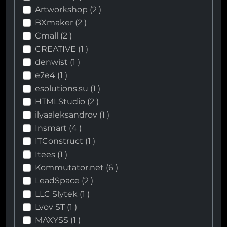
Artworkshop (
2
)
BXmaker (
2
)
Cmall (
2
)
CREATIVE (
1
)
denwist (
1
)
e2e4 (
1
)
esolutions.su (
1
)
HTMLStudio (
2
)
ilyaaleksandrov (
1
)
Insmart (
4
)
ITConstruct (
1
)
Itees (
1
)
Kommutator.net (
6
)
LeadSpace (
2
)
LLC Slytek (
1
)
Lvov ST (
1
)
MAXYSS (
1
)