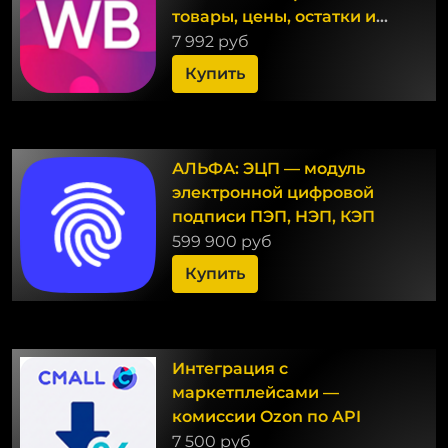
товары, цены, остатки и
заказы
7 992 руб
Купить
АЛЬФА: ЭЦП — модуль
электронной цифровой
подписи ПЭП, НЭП, КЭП
599 900 руб
Купить
Интеграция с
маркетплейсами —
комиссии Ozon по API
7 500 руб