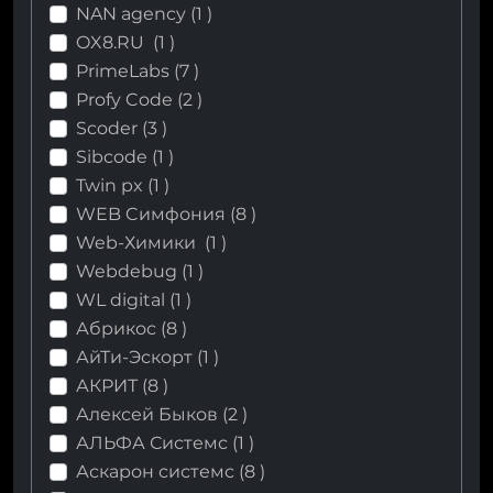
NAN agency (
1
)
OX8.RU (
1
)
PrimeLabs (
7
)
Profy Code (
2
)
Scoder (
3
)
Sibcode (
1
)
Twin px (
1
)
WEB Cимфония (
8
)
Web-Химики (
1
)
Webdebug (
1
)
WL digital (
1
)
Абрикос (
8
)
АйТи-Эскорт (
1
)
АКРИТ (
8
)
Алексей Быков (
2
)
АЛЬФА Системс (
1
)
Аскарон системс (
8
)