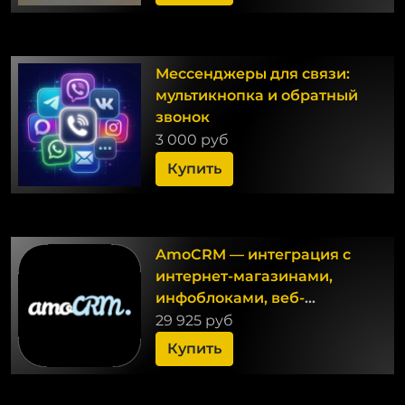
Мессенджеры для связи:
мультикнопка и обратный
звонок
3 000 руб
Купить
AmoCRM — интеграция с
интернет-магазинами,
инфоблоками, веб-
формами и почтовыми
29 925 руб
событиями
Купить