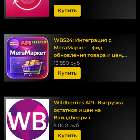
Купить
WBS24: Интеграция с
МегаМаркет - фид
обновления товара и цен,
остатки по API 2.0
13 850 руб
Купить
Wildberries API- Выгрузка
остатков и цен на
Вайлдберриз
5 000 руб
Купить