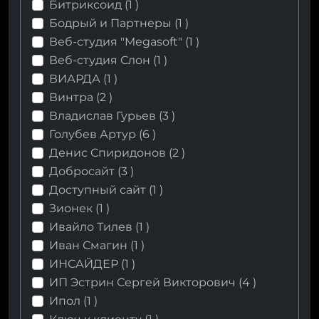
Битриксоид (
1
)
Бодрый и Партнеры (
1
)
Веб-студия "Megasoft" (
1
)
Веб-студия Слон (
1
)
ВИАРДА (
1
)
Винтра (
2
)
Владислав Гурьев (
3
)
Голубев Артур (
6
)
Денис Спиридонов (
2
)
Добросайт (
3
)
Доступный сайт (
1
)
Зионек (
1
)
Ивайло Тилев (
1
)
Иван Смагин (
1
)
ИНСАЙДЕР (
1
)
ИП Эстрин Сергей Викторович (
4
)
Ипол (
1
)