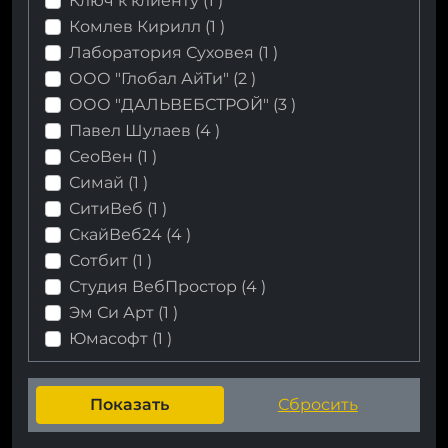
Ключ к клиенту (
1
)
Комлев Кирилл (
1
)
Лаборатория Суховея (
1
)
ООО "Глобал АйТи" (
2
)
ООО "ДАЛЬВЕБСТРОЙ" (
3
)
Павел Шулаев (
4
)
СеоВен (
1
)
Симай (
1
)
СитиВеб (
1
)
СкайВеб24 (
4
)
Сотбит (
1
)
Студия ВебПростор (
4
)
Эм Си Арт (
1
)
Юмасофт (
1
)