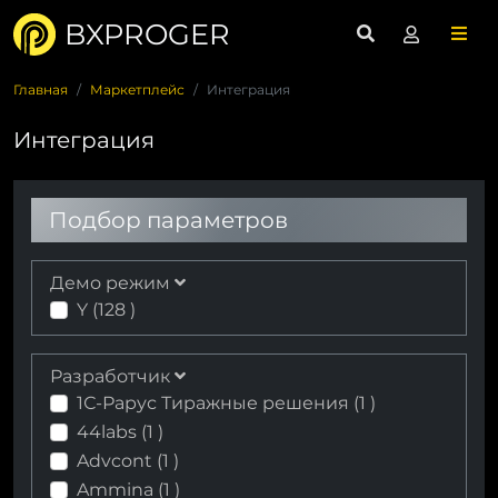
BXPROGER
Главная
Маркетплейс
Интеграция
Интеграция
Подбор параметров
Демо режим
Y (
128
)
Разработчик
1С-Рарус Тиражные решения (
1
)
44labs (
1
)
Advcont (
1
)
Ammina (
1
)