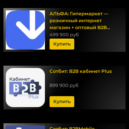
АЛЬФА: Гипермаркет —
розничный интернет
магазин + оптовый B2B
портал с кабинетом дилера
499 900 руб
Купить
Сотбит: B2B кабинет Plus
899 900 руб
Купить
Сотбит: B2BMobile -