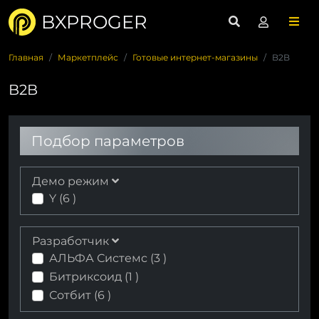
BXPROGER
Главная
Маркетплейс
Готовые интернет-магазины
B2B
B2B
Подбор параметров
Демо режим
Y (
6
)
Разработчик
АЛЬФА Системс (
3
)
Битриксоид (
1
)
Сотбит (
6
)