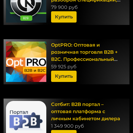
заявками и КП
79 900 руб
Купить
OptPRO: Оптовая и
розничная торговля B2B +
B2C. Профессиональный
интернет магазин
59 925 руб
Купить
Сотбит: B2B портал –
оптовая платформа с
личным кабинетом дилера
1 349 900 руб