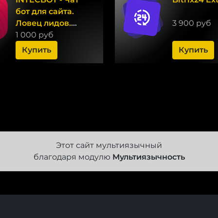
бот для сайта.
Ловец лидов.
3 900 руб
Роботизированный
1 000 руб
онлайн-
Купить
Купить
консультант.
Этот сайт мультиязычный
благодаря модулю
Мультиязычность