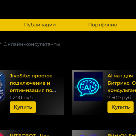
Публикации
Портфолио
Онлайн-консультанты
JivoSite: простое
AI чат для
подключение и
Битрикс. 
оптимизация под
консультан
Google
1 200 руб
основе не
7 500 руб
PageSpeed
Купить
Купить
INTECBOT - Чат
Bitrix24 Ex