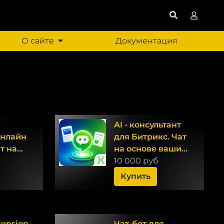
О сайте
Документация
AI - консультант
Онлайн
для Битрикс. Чат
т на
на основе ваших
йросети
документов и
10 000 руб
нейросети.
Купить
tension
Чат-бот для