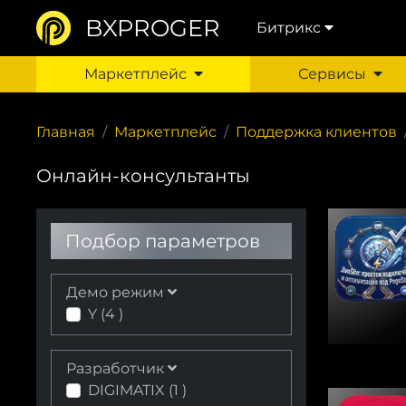
BXPROGER
Битрикс
Маркетплейс
Сервисы
Главная
Маркетплейс
Поддержка клиентов
Онлайн-консультанты
Подбор параметров
Демо режим
Y (
4
)
Разработчик
DIGIMATIX (
1
)