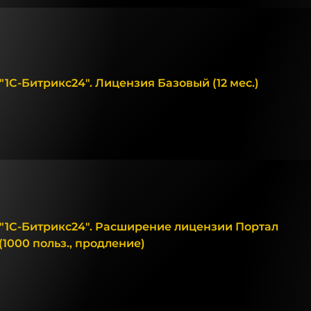
1С-Битрикс24". Лицензия Базовый (12 мес.)
"1С-Битрикс24". Расширение лицензии Портал
(1000 польз., продление)