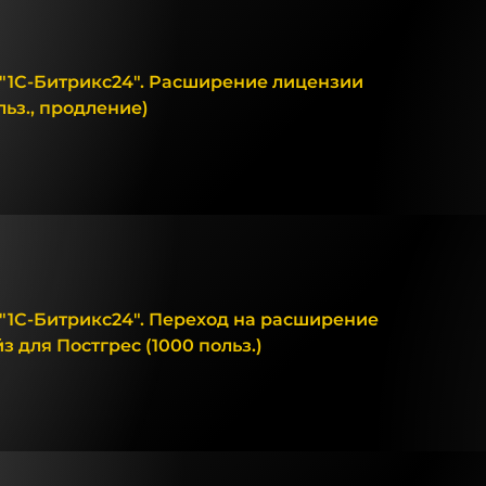
"1С-Битрикс24". Расширение лицензии
льз., продление)
"1С-Битрикс24". Переход на расширение
 для Постгрес (1000 польз.)