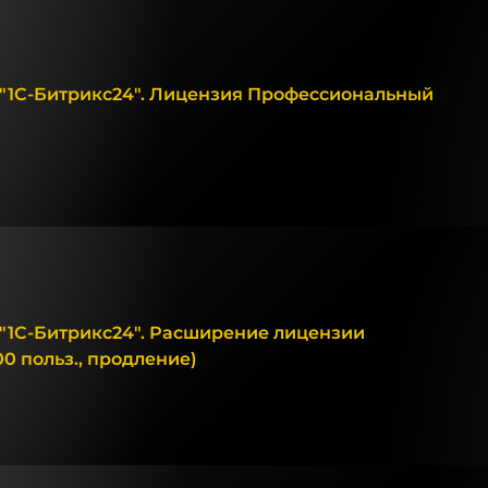
"1С-Битрикс24". Лицензия Профессиональный
"1С-Битрикс24". Расширение лицензии
0 польз., продление)