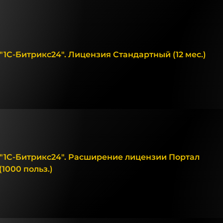
1С-Битрикс24". Лицензия Стандартный (12 мес.)
"1С-Битрикс24". Расширение лицензии Портал
1000 польз.)