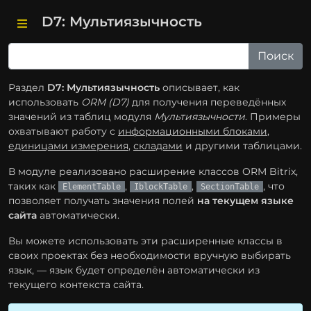
D7: Мультиязычность
Раздел
D7: Мультиязычность
описывает, как
использовать
ORM (D7)
для получения переведённых
значений из таблиц модуля
Мультиязычности
. Примеры
охватывают работу с
информационными блоками
,
единицами измерения
,
складами
и другими таблицами.
В модуле реализовано расширение классов ORM Bitrix,
таких как
,
,
, что
ElementTable
IblockTable
SectionTable
позволяет получать значения полей
на текущем языке
сайта
автоматически.
Вы можете использовать эти расширенные классы в
своих проектах без необходимости вручную выбирать
язык, — язык будет определён автоматически из
текущего контекста сайта.