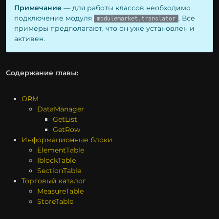
Примечание
— для работы классов необходимо
подключение модуля
. Все
modulemarket.translator
примеры предполагают, что он уже установлен и
активен.
Содержание главы:
ORM
DataManager
GetList
GetRow
Информационные блоки
ElementTable
IblockTable
SectionTable
Торговый каталог
MeasureTable
StoreTable