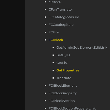
Методы
CFanTranslator
FCCatalogMeasure
FCCatalogStore
FCFile
FCIBlock
GetAdminSubElementEditLink
GetByID
GetList
GetProperties
Translate
FCIBlockElement
FCIBlockProperty
FCIBlockSection
FCIBlockSectionPropertyLink