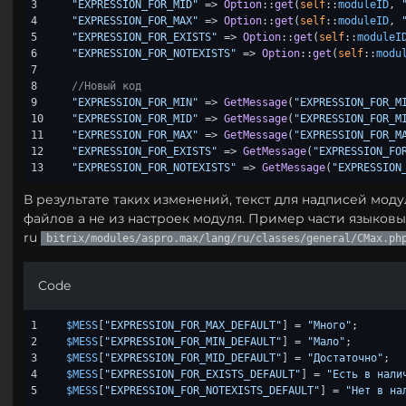
3

"EXPRESSION_FOR_MID"
 => 
Option
::
get
(
self
::
moduleID
, 
4

"EXPRESSION_FOR_MAX"
 => 
Option
::
get
(
self
::
moduleID
, 
5

"EXPRESSION_FOR_EXISTS"
 => 
Option
::
get
(
self
::
moduleI
6

"EXPRESSION_FOR_NOTEXISTS"
 => 
Option
::
get
(
self
::
modu
7

8

//Новый код
9

"EXPRESSION_FOR_MIN"
 => 
GetMessage
(
"EXPRESSION_FOR_M
10

"EXPRESSION_FOR_MID"
 => 
GetMessage
(
"EXPRESSION_FOR_M
11

"EXPRESSION_FOR_MAX"
 => 
GetMessage
(
"EXPRESSION_FOR_M
12

"EXPRESSION_FOR_EXISTS"
 => 
GetMessage
(
"EXPRESSION_FO
"EXPRESSION_FOR_NOTEXISTS"
 => 
GetMessage
(
"EXPRESSION
В результате таких изменений, текст для надписей моду
файлов а не из настроек модуля. Пример части языковы
ru
bitrix/modules/aspro.max/lang/ru/classes/general/CMax.ph
Code
1

$MESS
[
"EXPRESSION_FOR_MAX_DEFAULT"
] = 
"Много"
2

$MESS
[
"EXPRESSION_FOR_MIN_DEFAULT"
] = 
"Мало"
3

$MESS
[
"EXPRESSION_FOR_MID_DEFAULT"
] = 
"Достаточно"
4

$MESS
[
"EXPRESSION_FOR_EXISTS_DEFAULT"
] = 
"Есть в нали
$MESS
[
"EXPRESSION_FOR_NOTEXISTS_DEFAULT"
] = 
"Нет в на