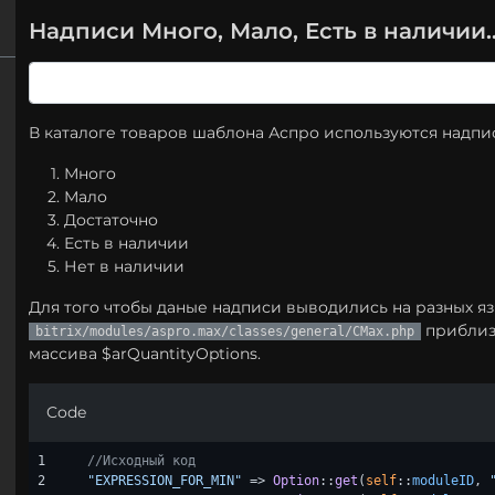
Надписи Много, Мало, Есть в наличии..
В каталоге товаров шаблона Аспро используются надпи
Много
Мало
Достаточно
Есть в наличии
Нет в наличии
Для того чтобы даные надписи выводились на разных я
приблизи
bitrix/modules/aspro.max/classes/general/CMax.php
массива $arQuantityOptions.
Code
1

//Исходный код
2

"EXPRESSION_FOR_MIN"
 => 
Option
::
get
(
self
::
moduleID
, 