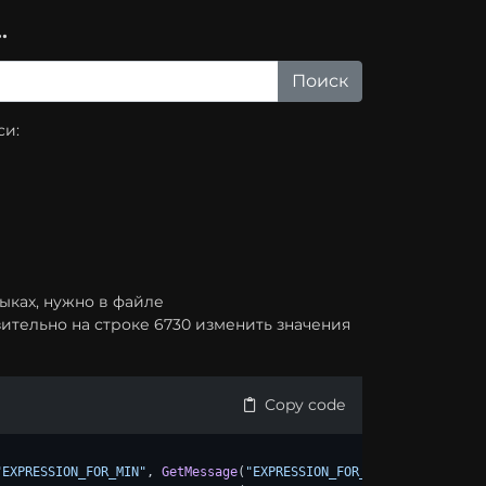
.
си:
зыках, нужно в файле
тельно на строке 6730 изменить значения
Copy code
"EXPRESSION_FOR_MIN"
, 
GetMessage
(
"EXPRESSION_FOR_MIN_DEFAULT"
), 