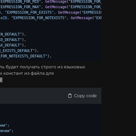
"EXPRESSION_FOR_MID"
, 
GetMessage
(
"EXPRESSION_FOR_MID_DEFAULT"
), 
"EXPRESSION_FOR_MAX"
, 
GetMessage
(
"EXPRESSION_FOR_MAX_DEFAULT"
), 
D
, 
"EXPRESSION_FOR_EXISTS"
, 
GetMessage
(
"EXPRESSION_FOR_EXISTS_DE
leID
, 
"EXPRESSION_FOR_NOTEXISTS"
, 
GetMessage
(
"EXPRESSION_FOR_NOT
IN_DEFAULT"
ID_DEFAULT"
AX_DEFAULT"
R_EXISTS_DEFAULT"
_FOR_NOTEXISTS_DEFAULT"
),
ль будет получать строго из языковых
х констант из файла для
p
Copy code
чии"
личии"
;