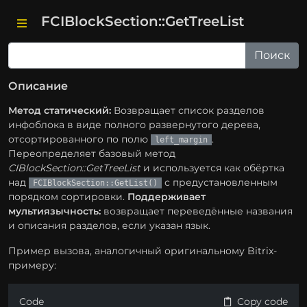
FCIBlockSection::GetTreeList
Описание
Метод статический:
Возвращает список разделов
инфоблока в виде полного развернутого дерева,
отсортированного по полю
.
left_margin
Переопределяет базовый метод
CIBlockSection::GetTreeList
и используется как обёртка
над
с предустановленным
FCIBlockSection::GetList()
порядком сортировки.
Поддерживает
мультиязычность:
возвращает переведённые названия
и описания разделов, если указан язык.
Пример вызова, аналогичный оригинальному Bitrix-
примеру:
Code
Copy code