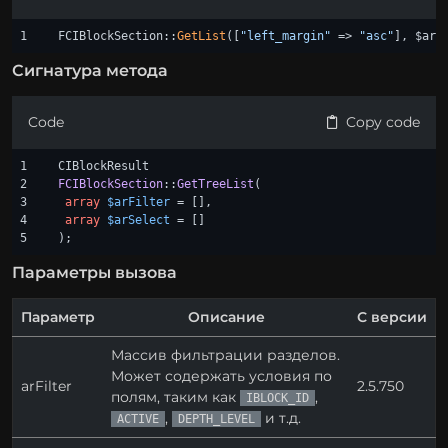
FCIBlockSection::
GetList
([
"left_margin"
 => 
"asc"
], $arF
Сигнатура метода
Code
Copy code
1

2

FCIBlockSection
::
GetTreeList
(

3

array
$arFilter
 = [],

4

array
$arSelect
 = []

);
Параметры вызова
Параметр
Описание
С версии
Массив фильтрации разделов.
Может содержать условия по
arFilter
2.5.750
полям, таким как
,
IBLOCK_ID
,
и т.д.
ACTIVE
DEPTH_LEVEL