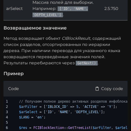
Массив полей для выборки.
arSelect
Например:
2.5.750
['ID', 'NAME',
.
'DEPTH_LEVEL']
Возвращаемое значение
Метод возвращает объект
CIBlockResult
, содержащий
список разделов, отсортированных по иерархии
дерева. При наличии перевода для указанного языка
возвращаются переведённые значения полей.
Результаты перебираются через
.
GetNext()
Пример
Code
Copy code
1

// Получаем полное дерево активных разделов инфоблока 
2

$arFilter
 = [
'IBLOCK_ID'
 => 
5
, 
'ACTIVE'
 => 
'Y'
3

$arSelect
 = [
'ID'
, 
'NAME'
, 
'DEPTH_LEVEL'
4

$LANG
 = 
'en'
;

5

6

$res
 = 
FCIBlockSection
::
GetTreeList
(
$arFilter
, 
$arSele