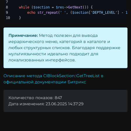
7

8

while
 (
$section
 = 
$res
->
GetNext
()) {

9

echo
str_repeat
(
' '
, (
$section
[
'DEPTH_LEVEL'
] - 
1
)
}
Примечание:
Метод полезен для вывода
иерархического меню, категорий в каталоге и
любых структурных списков. Благодаря поддержке
мультиязычности идеально подходит для
локализованных интерфейсов.
Описание метода CIBlockSection::GetTreeList в
официальной документации Битрикс
Количество показов: 847
Дата изменения: 23.06.2025 14:37:29