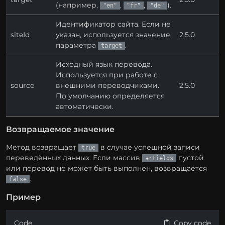
(например,
,
,
).
"en"
"fr"
"de"
Идентификатор сайта. Если не
siteId
указан, используется значение
2.5.0
параметра
.
target
Исходный язык перевода.
Используется при работе с
source
внешними переводчиками.
2.5.0
По умолчанию определяется
автоматически.
Возвращаемое значение
Метод возвращает
в случае успешной записи
true
переведённых данных. Если массив
пустой
arFields
или перевод не может быть выполнен, возвращается
.
false
Пример
Code
Copy code