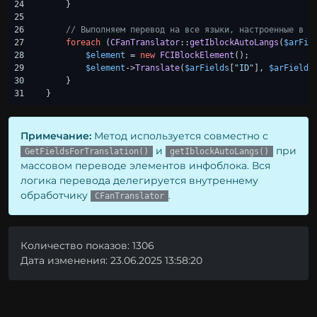
24

    }

25

26

// Выполняем перевод на все языки, настроенные в и
27

foreach
 (
CFanTranslator
::
getIblockAutoLangs
(
$arFie
28

$element
 = 
new
FCIBlockElement
();

29

$element
->
Translate
(
$arFields
[
"ID"
], 
$arFields
30

    }

}
Примечание:
Метод используется совместно с
и
при
GetFieldsForTranslation()
getIblockAutoLangs()
массовом переводе элементов инфоблока. Вся
логика перевода делегируется внутреннему
обработчику
.
CFanTranslator
Количество показов: 1306
Дата изменения: 23.06.2025 13:58:20