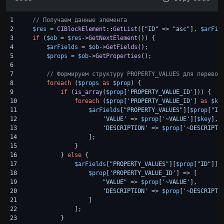
1

// Получаем данные элемента
2

$res
 = 
CIBlockElement
::
GetList
([
"ID"
 => 
"asc"
], 
$arFil
3

if
 (
$ob
 = 
$res
->
GetNextElement
()) {

4

$arFields
 = 
$ob
->
GetFields
();

5

$props
 = 
$ob
->
GetProperties
();

6

7

// Формируем структуру PROPERTY_VALUES для перевод
8

foreach
 (
$props
as
$prop
) {

9

if
 (
is_array
(
$prop
[
'PROPERTY_VALUE_ID'
])) {

10

foreach
 (
$prop
[
'PROPERTY_VALUE_ID'
] 
as
$ke
11

$arFields
[
"PROPERTY_VALUES"
][
$prop
[
"ID
12

'VALUE'
 => 
$prop
[
'~VALUE'
][
$key
],

13

'DESCRIPTION'
 => 
$prop
[
'~DESCRIPTI
14

                ];

15

            }

16

        } 
else
 {

17

$arFields
[
"PROPERTY_VALUES"
][
$prop
[
"ID"
]] =
18

$prop
[
'PROPERTY_VALUE_ID'
] => [

19

"VALUE"
 => 
$prop
[
'~VALUE'
],

20

'DESCRIPTION'
 => 
$prop
[
'~DESCRIPTI
21

                ]

22

            ];

23

        }
