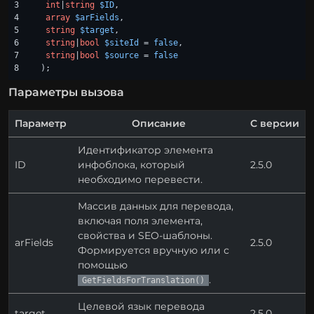
3

int
|
string
$ID
,

4

array
$arFields
,

5

string
$target
,

6

string
|
bool
$siteId
 = 
false
,

7

string
|
bool
$source
 = 
false
);
Параметры вызова
Параметр
Описание
С версии
Идентификатор элемента
ID
инфоблока, который
2.5.0
необходимо перевести.
Массив данных для перевода,
включая поля элемента,
свойства и SEO-шаблоны.
arFields
2.5.0
Формируется вручную или с
помощью
.
GetFieldsForTranslation()
Целевой язык перевода
target
2.5.0