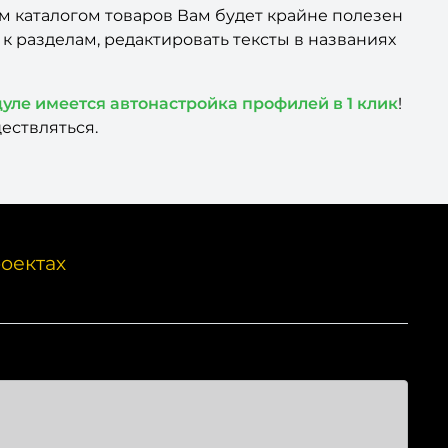
м каталогом товаров Вам будет крайне полезен
к разделам, редактировать тексты в названиях
дуле имеется автонастройка профилей в 1 клик
!
ествляться.
оектах