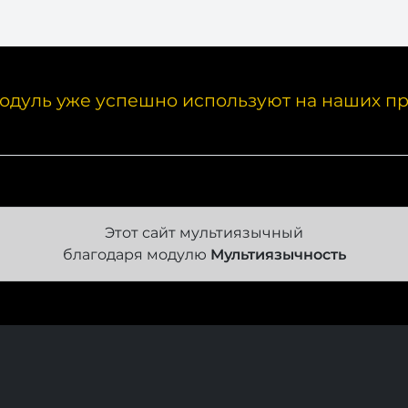
одуль уже успешно используют на наших пр
Этот сайт мультиязычный
благодаря модулю
Мультиязычность