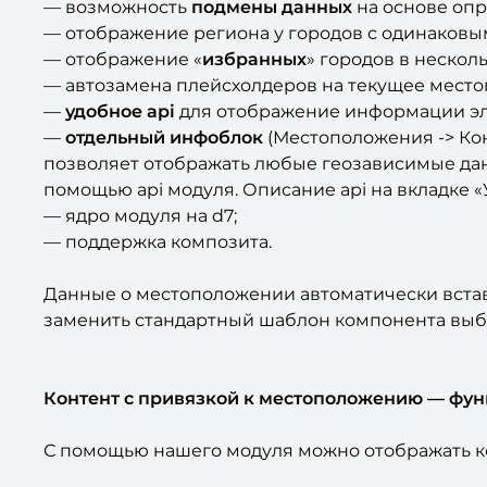
— возможность
подмены данных
на основе опр
— отображение региона у городов с одинаковы
— отображение «
избранных
» городов в нескол
— автозамена плейсхолдеров на текущее место
—
удобное api
для отображение информации эл
—
отдельный инфоблок
(Местоположения -> Конт
позволяет отображать любые геозависимые данн
помощью api модуля. Описание api на вкладке «
— ядро модуля на d7;
— поддержка композита.
Данные о местоположении автоматически встав
заменить стандартный шаблон компонента выбо
Контент с привязкой к местоположению — фу
С помощью нашего модуля можно отображать к