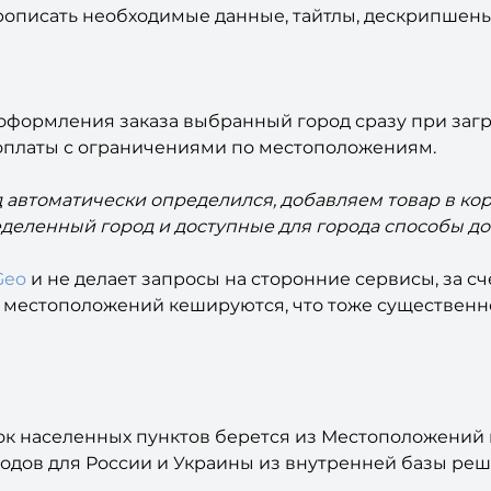
рописать необходимые данные, тайтлы, дескрипшены
оформления заказа выбранный город сразу при заг
 оплаты с ограничениями по местоположениям.
д автоматически определился, добавляем товар в ко
деленный город и доступные для города способы дос
Geo
и не делает запросы на сторонние сервисы, за с
х местоположений кешируются, что тоже существенн
ок населенных пунктов берется из Местоположений 
одов для России и Украины из внутренней базы реш