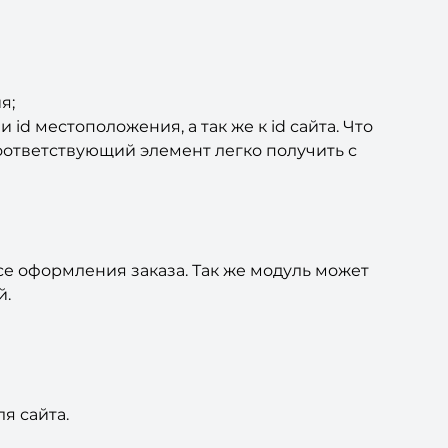
я;
id местоположения, а так же к id сайта. Что
оответствующий элемент легко получить с
е оформления заказа. Так же модуль может
й.
я сайта.