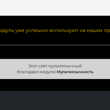
одуль уже успешно используют на наших пр
Этот сайт мультиязычный
благодаря модулю
Мультиязычность