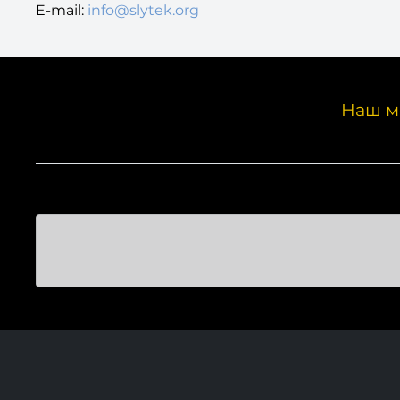
E-mail:
info@slytek.org
Наш м