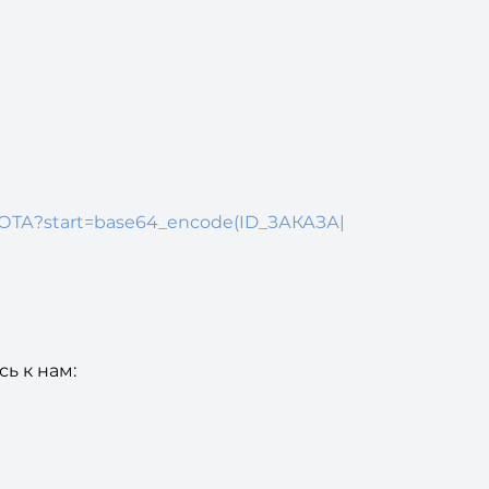
БОТА?start=base64_encode(ID_ЗАКАЗА|
ь к нам: