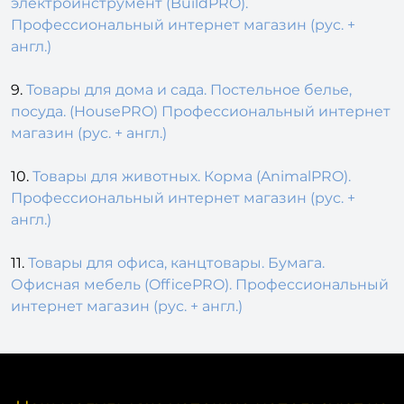
электроинструмент (BuildPRO).
Профессиональный интернет магазин (рус. +
англ.)
9.
Товары для дома и сада. Постельное белье,
посуда. (HousePRO) Профессиональный интернет
магазин (рус. + англ.)
10.
Товары для животных. Корма (AnimalPRO).
Профессиональный интернет магазин (рус. +
англ.)
11.
Товары для офиса, канцтовары. Бумага.
Офисная мебель (OfficePRO). Профессиональный
интернет магазин (рус. + англ.)