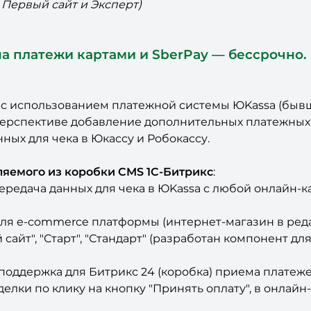
 Первый сайт и Эксперт)
на платежи картами и SberPay — бессрочно.
 с использованием платежной системы ЮKassa (бывш
перспективе добавление дополнительных платежных 
ых для чека в Юкассу и Робокассу.
ляемого из коробки CMS 1С-Битрикс
:
редача данных для чека в ЮKassa с любой онлайн-ка
ля e-commerce платформы (интернет-магазин в редак
 сайт", "Старт", "Стандарт" (разработан компонент д
сь поддержка для Битрикс 24 (коробка) приема плат
Сделки по клику на кнопку "Принять оплату", в онла