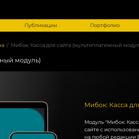
Публикации
Портфолио
на
Мибок: Касса для сайта (мультиплатежный модул
жный модуль)
Мибок: Касса дл
Модуль "Мибок: Касс
сайте с использован
на любой редакции 