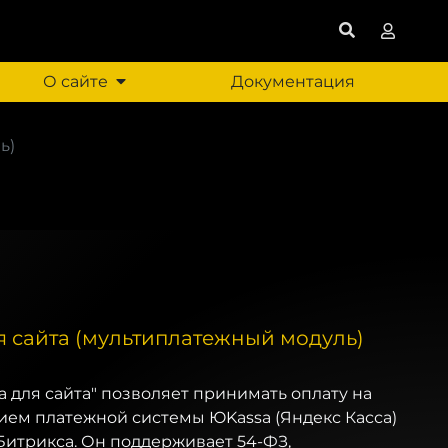
О сайте
Документация
ь)
я сайта (мультиплатежный модуль)
а для сайта" позволяет принимать оплату на
ием платежной системы ЮKassa (Яндекс Касса)
Битрикса. Он поддерживает 54-ФЗ,