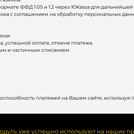
формате ФФД 1.05 и 1.2 через ЮKassa для дальнейше
лока с соглашением на обработку персональных данн
еках
, успешной оплате, отмене платежа.
ным и частичным списанием
тоспособность платежей
на Вашем сайте, используя 
одуль уже успешно используют на наших пр