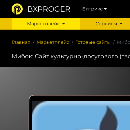
BXPROGER
Битрикс
Маркетплейс
Сервисы
Главная
Маркетплейс
Готовые сайты
Мибок
Мибок: Сайт культурно-досугового (тв