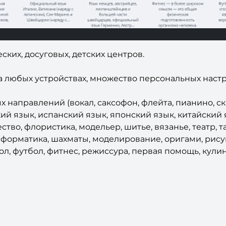
ких, досуговых, детских центров.
а любых устройствах, множество персональных настр
направлений (вокал, саксофон, флейта, пианино, скр
кий язык, испанский язык, японский язык, китайский 
тво, флористика, модельер, шитье, вязанье, театр, та
форматика, шахматы, моделирование, оригами, рисун
тбол, футбол, фитнес, режиссура, первая помощь, кули