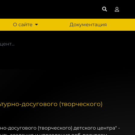
О сайте
Документация
ент...
ьтурно-досугового (творческого)
но-досугового (творческого) детского центра" -