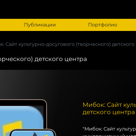
Публикации
Портфолио
: Сайт культурно-досугового (творческого) детского ц
орческого) детского центра
Мибок: Сайт кул
детского центра
"Мибок: Сайт культур