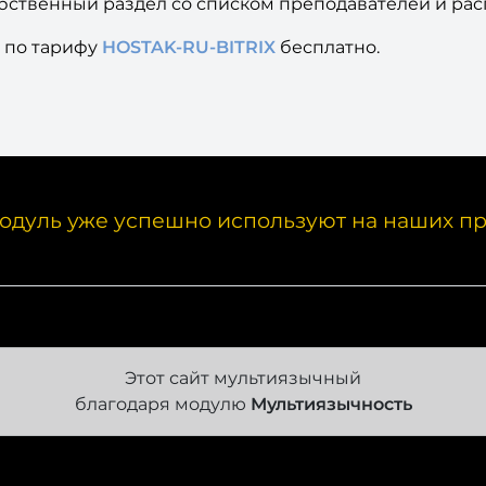
бственный раздел со списком преподавателей и рас
 по тарифу
HOSTAK-RU-BITRIX
бесплатно.
одуль уже успешно используют на наших пр
Этот сайт мультиязычный
благодаря модулю
Мультиязычность