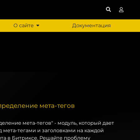
О сайте
Документация
пределение мета-тегов
еление мета-тегов" - модуль, который дает
 мета-тегами и заголовками на каждой
йта в Битриксе. Решайте проблему