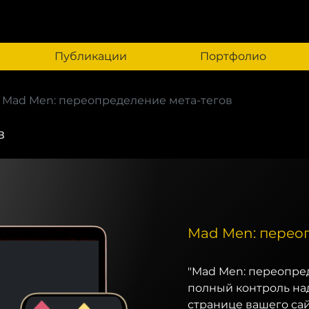
Публикации
Портфолио
Mad Men: переопределение мета-тегов
в
Mad Men: перео
"Mad Men: переопред
полный контроль над
странице вашего са