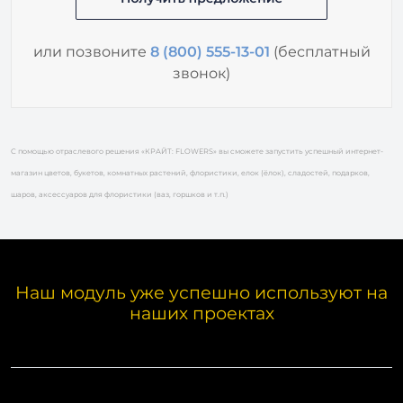
или позвоните
8 (800) 555-13-01
(бесплатный
звонок)
С помощью отраслевого решения «КРАЙТ: FLOWERS» вы сможете запустить успешный интернет-
магазин цветов, букетов, комнатных растений, флористики, елок (ёлок), сладостей, подарков,
шаров, аксессуаров для флористики (ваз, горшков и т.п.)
Наш модуль уже успешно используют на
наших проектах