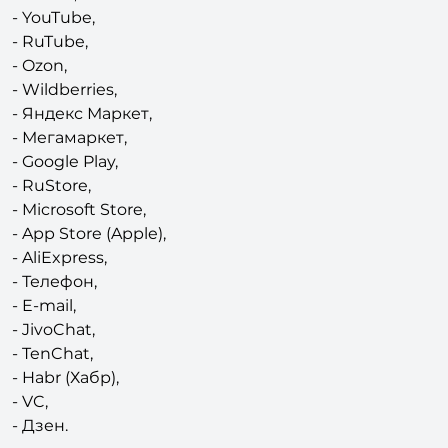
- Snapchat,
- Vimeo,
- YouTube,
- RuTube,
- Ozon,
- Wildberries,
- Яндекс Маркет,
- Мегамаркет,
- Google Play,
- RuStore,
- Microsoft Store,
- App Store (Apple),
- AliExpress,
- Телефон,
- E-mail,
- JivoChat,
- TenChat,
- Habr (Хабр),
- VC,