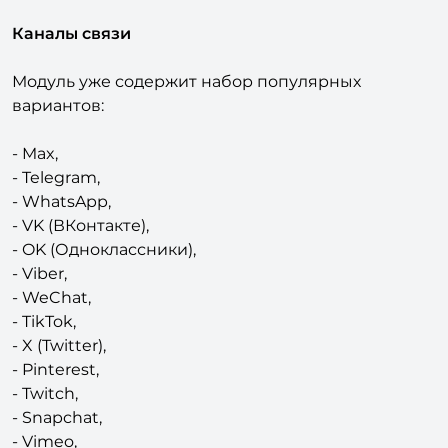
окна с задержкой показа.
Каналы связи
Модуль уже содержит набор популярных
вариантов:
- Max,
- Telegram,
- WhatsApp,
- VK (ВКонтакте),
- OK (Одноклассники),
- Viber,
- WeChat,
- TikTok,
- X (Twitter),
- Pinterest,
- Twitch,