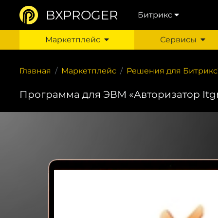
BXPROGER
Битрикс
Маркетплейс
Сервисы
Главная
Маркетплейс
Решения для Битрикс
Программа для ЭВМ «Авторизатор Itgr