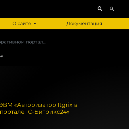
О сайте
Документация
ративном портал...
4»
ВМ «Авторизатор Itgrix в
портале 1С-Битрикс24»