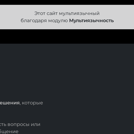
Этот сайт мультиязычный
благодаря модулю
Мультиязычность
решения
, которые
есть вопросы или
общение