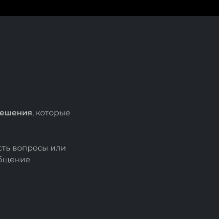
решения
, которые
есть вопросы или
общение