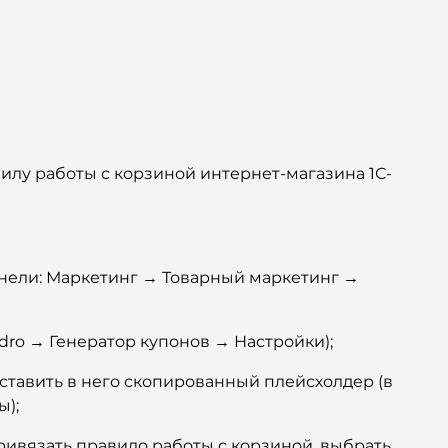
илу работы с корзиной интернет-магазина 1С-
анели: Маркетинг → Товарный маркетинг →
dro → Генератор купонов → Настройки);
ставить в него скопированный плейсхолдер (в
ы);
ривязать правило работы с корзиной, выбрать