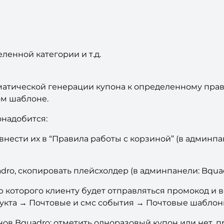
ленной категории и т.д.
матической генерации купона к определенному прав
ом шаблоне.
онадобится:
внести их в “Правила работы с корзиной” (в админп
dro, скопировать плейсхолдер (в админпанели: Bqua
которого клиенту будет отправляться промокод и в
укта → Почтовые и смс события → Почтовые шаблон
ов Bquadro: отметить одноразовый купон или нет, п