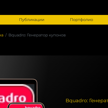
Публикации
Портфолио
на
Bquadro: Генератор купонов
Bquadro: Генера