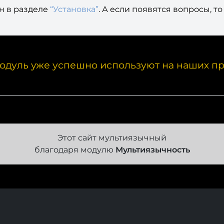
н в разделе
“Установка”
. А если появятся вопросы, 
одуль уже успешно используют на наших пр
Этот сайт мультиязычный
благодаря модулю
Мультиязычность