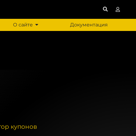
О сайте
Документация
тор купонов