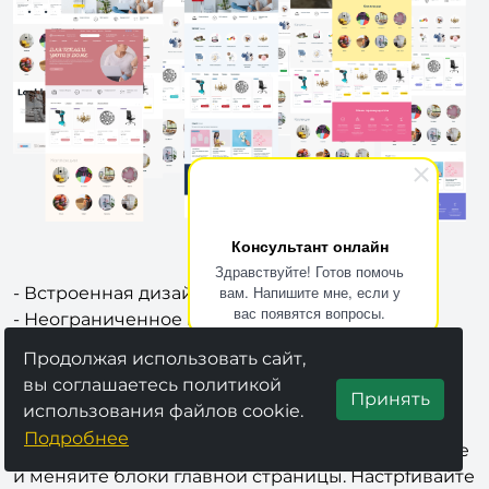
Консультант онлайн
Здравствуйте! Готов помочь
вам. Напишите мне, если у
- Встроенная дизайн система
вас появятся вопросы.
- Неограниченное количество цветов
- Множество вариантов комбинаций настройки
Продолжая использовать сайт,
своих стилей
вы соглашаетесь политикой
- Готовые дизайны для быстрого старта
Принять
использования файлов cookie.
Подробнее
Более 100 настроек
. Перетаскивайте, отключайте
и меняйте блоки главной страницы. Настрfивайте