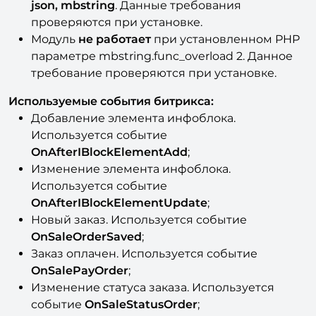
json, mbstring
. Данные требования
проверяются при установке.
Модуль
не работает
при установленном PHP
параметре mbstring.func_overload 2. Данное
требование проверяются при установке.
Используемые события битрикса:
Добавление элемента инфоблока.
Используется событие
OnAfterIBlockElementAdd
;
Изменение элемента инфоблока.
Используется событие
OnAfterIBlockElementUpdate
;
Новый заказ. Используется событие
OnSaleOrderSaved
;
Заказ оплачен. Используется событие
OnSalePayOrder
;
Изменение статуса заказа. Используется
событие
OnSaleStatusOrder
;