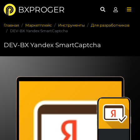
BXPROGER
Главная
Маркетплейс
Инструменты
Для разработчиков
DEV-BX Yandex SmartCaptcha
DEV-BX Yandex SmartCaptcha