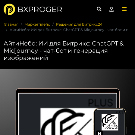
BXPROGER
Главная
Маркетплейс
Решения для Битрикс24
АйтиНебо: ИИ для Битрикс: ChatGPT & Midjourney - чат-бот и г...
АйтиНебо: ИИ для Битрикс: ChatGPT &
Midjourney - чат-бот и генерация
изображений